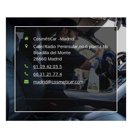
CosmétiCar -Madrid
Calle/Radio Peninsular,no.6 planta 1b
Boadilla del Monte
28660
Madrid
61 09 42 05 5
66 31 21 77 4
madrid@cosmeticar.com